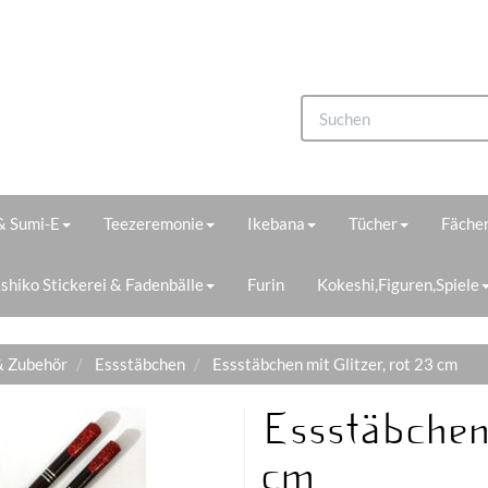
 & Sumi-E
Teezeremonie
Ikebana
Tücher
Fächer
shiko Stickerei & Fadenbälle
Furin
Kokeshi,Figuren,Spiele
& Zubehör
Essstäbchen
Essstäbchen mit Glitzer, rot 23 cm
Essstäbchen 
cm