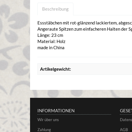
Beschreibung
Essstäbchen mit rot-glänzend lackiertem, abge
Angeraute Spitzen zum einfacheren Halten der S
Länge: 23 cm
Material: Holz
made in China
Artikelgewicht:
INFORMATIONEN
GESE
Wir über uns
Datens
Zahlung
AGB