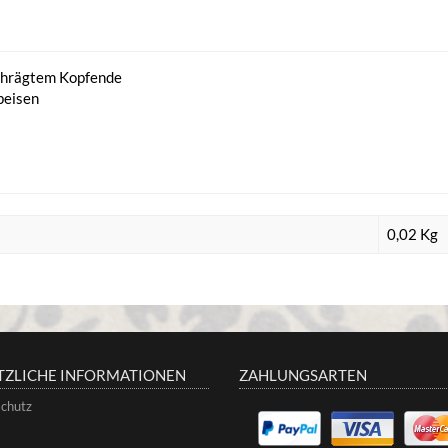
schrägtem Kopfende
peisen
0,02
Kg
TZLICHE INFORMATIONEN
ZAHLUNGSARTEN
chutz