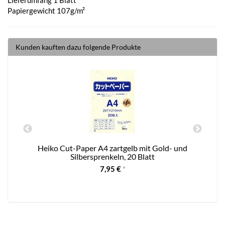
Papiergewicht 107g/m²
Kunden kauften dazu folgende Produkte
n
Heiko Cut-Paper A4 zartgelb mit Gold- und
S
Silbersprenkeln, 20 Blatt
7,95 €
*