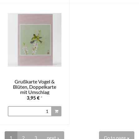
Grußkarte Vogel &
Blüten, Doppelkarte
mit Umschlag
3,95 €
*
1
2
3
next »
Go to page