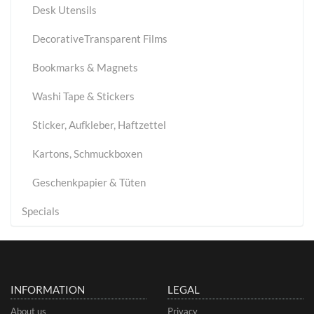
Desk Utensils
DecorativeTransparent Films
Bookmarks & Magnets
Washi Tape & Stickers
Sticker, Aufkleber, Haftzettel
Kartons, Schmuckboxen
Geschenkpapier & Tüten
Specials
INFORMATION
LEGAL
About us
Privacy