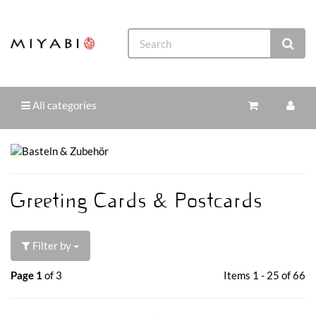
All categories
Greeting Cards & Postcards
Filter by
Page 1
of 3
Items 1 - 25 of 66