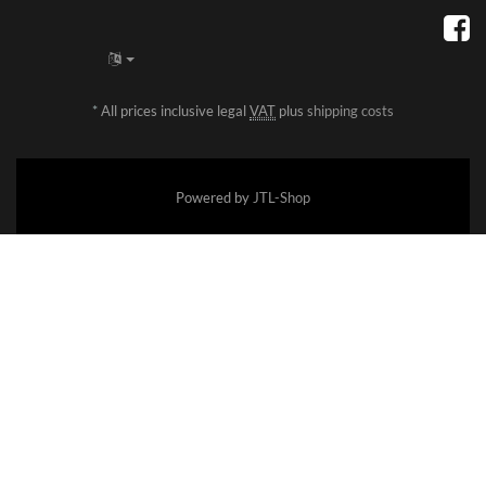
*
All prices inclusive legal
VAT
plus
shipping costs
Powered by
JTL-Shop