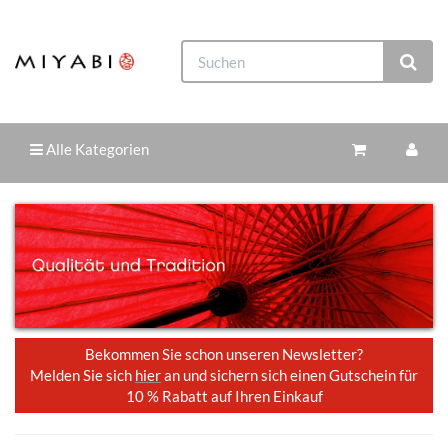
Alle Kategorien
Bekommen Sie schon unseren Newsletter?
Melden Sie sich
hier
an und sichern sich einen Gutschein für
10 % Rabatt auf Ihren Einkauf