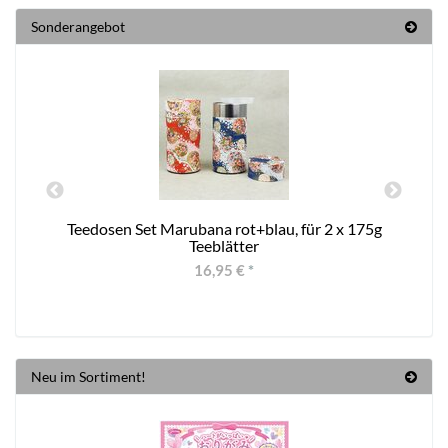
Sonderangebot
8
Teedosen Set Marubana rot+blau, für 2 x 175g
Teeblätter
16,95 €
*
Neu im Sortiment!