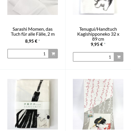
Sarashi Momen, das
Tenugui/Handtuch
Tuch für alle Fälle, 2 m
Kagishipponeko 32 x
89 cm
8,95 €
*
9,95 €
*