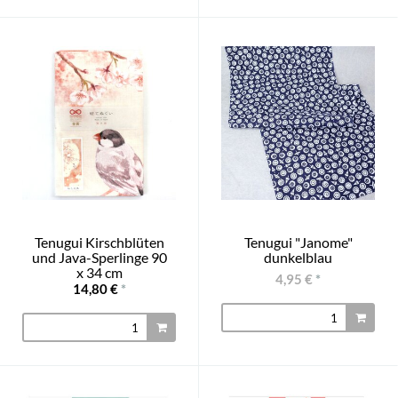
Tenugui Kirschblüten
Tenugui "Janome"
und Java-Sperlinge 90
dunkelblau
x 34 cm
4,95 €
*
14,80 €
*