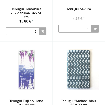
Tenugui Kamakura
Tenugui Sakura
Yukidaruma 34 x 90
cm
4,95 €
*
15,80 €
*
Tenugui Fuji no Hana
Tenugui "Amime" blau,
36 x 88 cm
33 x 90 cm