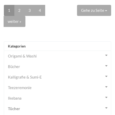
1
2
3
4
Gehe zu Seite
weiter »
Kategorien
Origami & Washi
Bücher
Kalligrafie & Sumi-E
Teezeremonie
Ikebana
Tücher