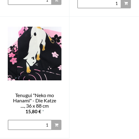
Tenugui "Neko mo
Hanami" - Die Katze
...., 36 x 88 cm
15,80 €
*