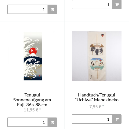
Tenugui
Handtuch/Tenugui
Sonnenaufgang am
"Uchiwa" Manekineko
Fuji, 36 x 88 cm
7,95 €
*
11,95 €
*