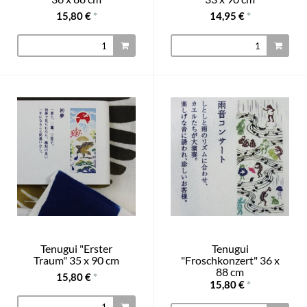
15,80 €
*
14,95 €
*
Tenugui "Erster
Tenugui
Traum" 35 x 90 cm
"Froschkonzert" 36 x
88 cm
15,80 €
*
15,80 €
*