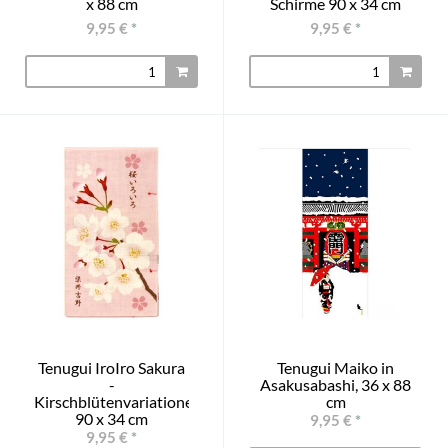
x 88 cm
Schirme 90 x 34 cm
9,95 €
*
9,95 €
*
Tenugui IroIro Sakura
Tenugui Maiko in
-
Asakusabashi, 36 x 88
Kirschblütenvariationen
cm
90 x 34 cm
9,95 €
*
9,95 €
*