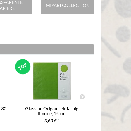
NSPARENTE
MIYABI COLLECTION
APIERE
 30
Glassine Origami einfarbig
Double Color 
limone, 15 cm
Washi Hag
3,60 €
*
6,95 