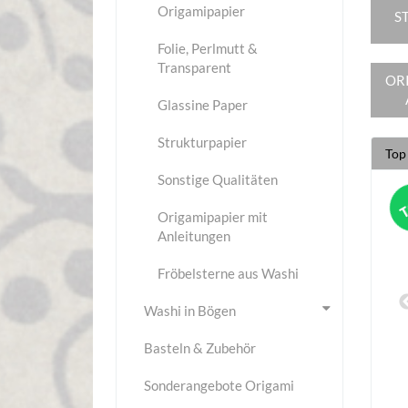
Origamipapier
S
Folie, Perlmutt &
Transparent
OR
Glassine Paper
Strukturpapier
Top
Sonstige Qualitäten
Origamipapier mit
Anleitungen
Fröbelsterne aus Washi
Washi in Bögen
 Origami einfarbig
Double Color Origami Aizu
Basteln & Zubehör
imone, 15 cm
Washi Hagigoromo
3,60 €
*
6,95 €
*
Sonderangebote Origami