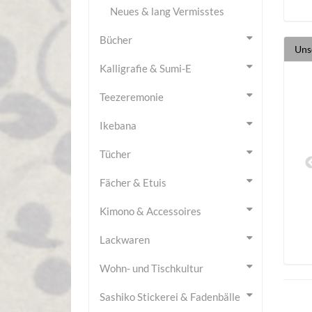
Neues & lang Vermisstes
Bücher
Uns
Kalligrafie & Sumi-E
Teezeremonie
Ikebana
Tücher
Fächer & Etuis
mipapier weiß,
Origamipapier schwarz,
hiedene Größen
verschiedene Größen
Kimono & Accessoires
ariation auswählen
Bitte Variation auswählen
Lackwaren
Wohn- und Tischkultur
Sashiko Stickerei & Fadenbälle