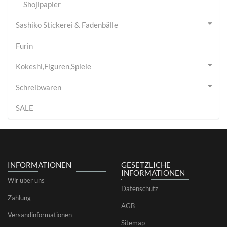
Shojipapier
Sashiko Stickerei & Fadenbälle
Furin
Kokeshi,Figuren,Spiele
Schreibwaren
SALE
INFORMATIONEN
GESETZLICHE
INFORMATIONEN
Wir über uns
Datenschutz
Zahlung
AGB
Versandinformationen
Sitemap