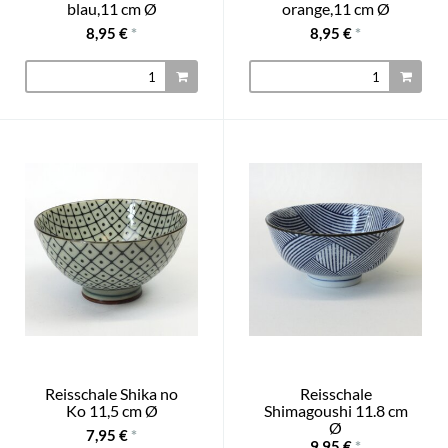
blau,11 cm Ø
orange,11 cm Ø
8,95 €
*
8,95 €
*
Reisschale Shika no
Reisschale
Ko 11,5 cm Ø
Shimagoushi 11.8 cm
Ø
7,95 €
*
9,95 €
*