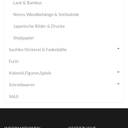
Lack & Bambus
Noren, Wandbehänge & Stellwände
Japanische Bilder & Drucke
Shojipapier
Sashiko Stickerei & Fadenbälle
Furin
Kokeshi,Figuren,Spiele
Schreibwaren
SALE