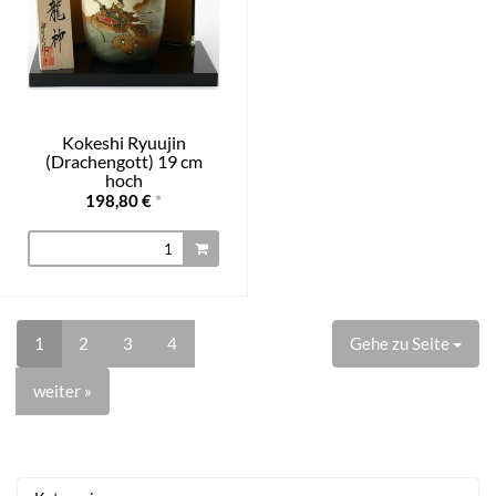
Kokeshi Ryuujin
(Drachengott) 19 cm
hoch
198,80 €
*
1
2
3
4
Gehe zu Seite
weiter »