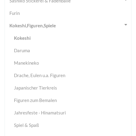
Sashiko Stickerei & Fadenbälle
Furin
Kokeshi,Figuren,Spiele
Kokeshi
Daruma
Manekineko
Drache, Eulen u.a. Figuren
Japanischer Tierkreis
Figuren zum Bemalen
Jahresfeste - Hinamatsuri
Spiel & Spaß