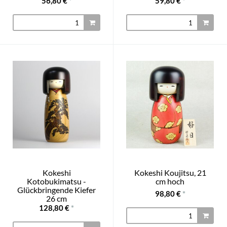
56,80 €
*
59,80 €
*
Kokeshi
Kokeshi Koujitsu, 21
Kotobukimatsu -
cm hoch
Glückbringende Kiefer
98,80 €
*
26 cm
128,80 €
*