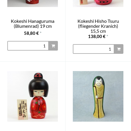
Kokeshi Hanaguruma
Kokeshi Hisho Tsuru
(Blumenrad) 19 cm
(fliegender Kranich)
15,5 cm
58,80 €
*
138,00 €
*