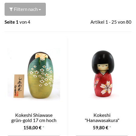
Filtern nach
Seite 1
von 4
Artikel 1 - 25 von 80
Kokeshi Shiawase
Kokeshi
grün-gold 17 cm hoch
"Hanawasakura"
158,00 €
*
59,80 €
*