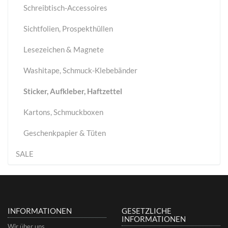
Schreibtisch-Accessoires
Sichtfolien, Prospekthüllen
Lesezeichen & Magnete
Washitape, Schmuck-Klebebänder
Sticker, Aufkleber, Haftzettel
Kartons, Schmuckboxen
Geschenkpapier & Tüten
SALE
INFORMATIONEN
GESETZLICHE
INFORMATIONEN
Wir über uns