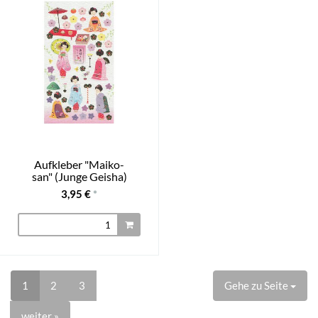
Aufkleber "Maiko-
san" (Junge Geisha)
3,95 €
*
1
2
3
Gehe zu Seite
weiter »