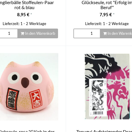
nglierbälle Stoffeulen-Paar
Glückseule, rot "Erfolg i
rot & blau
Beruf"
8,95 €
*
7,95 €
*
Lieferzeit: 1 - 2 Werktage
Lieferzeit: 1 - 2 Werktage
In den Warenkorb
In den Warenk
ückseule, rosa "Glück in der
Tenugui Aufsteigender Dra