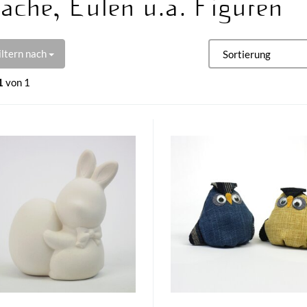
ache, Eulen u.a. Figuren
iltern nach
1
von 1