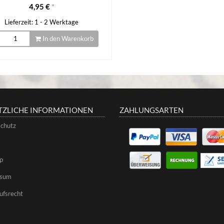
4,95 €
*
Lieferzeit: 1 - 2 Werktage
In den Warenkorb
TZLICHE INFORMATIONEN
ZAHLUNGSARTEN
chutz
p
ssum
ufsrecht