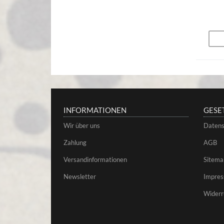
INFORMATIONEN
GESE
Wir über uns
Datens
Zahlung
AGB
Versandinformationen
Sitema
Newsletter
Impre
Widerr