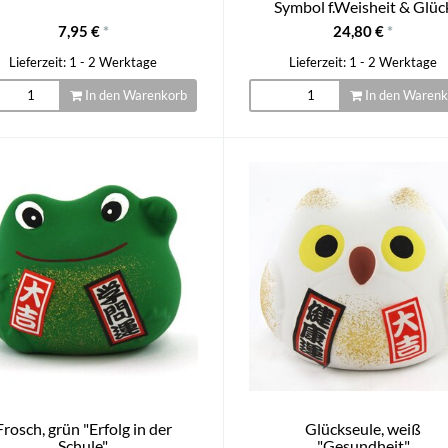
Symbol f.Weisheit & Glüc
7,95 €
*
24,80 €
*
Lieferzeit: 1 - 2 Werktage
Lieferzeit: 1 - 2 Werktage
In den Warenkorb
In den Warenk
Frosch, grün "Erfolg in der
Glückseule, weiß
Schule"
"Gesundheit"