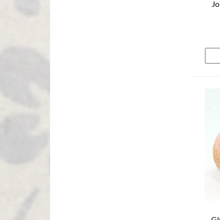
Jo
Gl