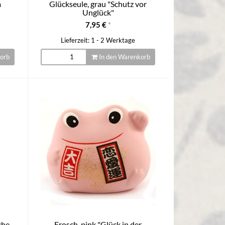
m
Glückseule, grau "Schutz vor
Unglück"
7,95 €
*
Lieferzeit: 1 - 2 Werktage
orb
In den Warenkorb
che
Frosch, pink "Glück in der