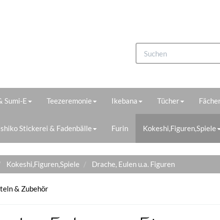
 & Sumi-E
Teezeremonie
Ikebana
Tücher
Fächer
shiko Stickerei & Fadenbälle
Furin
Kokeshi,Figuren,Spiele
Kokeshi,Figuren,Spiele
Drache, Eulen u.a. Figuren