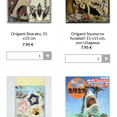
Origami Sharaku, 15
Origami Souma no
x15 cm
furadairi 15 x15 cm,
von Utagawa
7,95 €
*
7,95 €
*