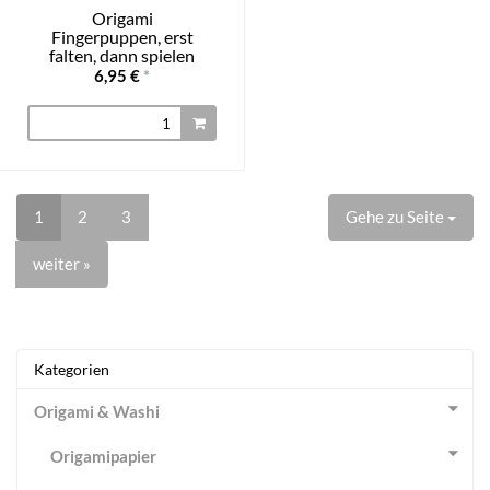
Origami
Fingerpuppen, erst
falten, dann spielen
6,95 €
*
1
2
3
Gehe zu Seite
weiter »
Kategorien
Origami & Washi
Origamipapier