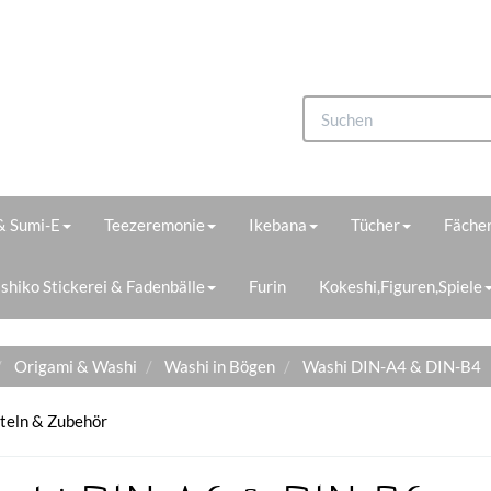
 & Sumi-E
Teezeremonie
Ikebana
Tücher
Fächer
shiko Stickerei & Fadenbälle
Furin
Kokeshi,Figuren,Spiele
Origami & Washi
Washi in Bögen
Washi DIN-A4 & DIN-B4