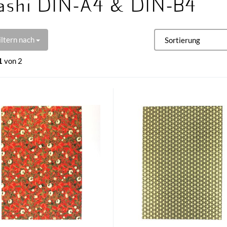
shi DIN-A4 & DIN-B4
iltern nach
1
von 2