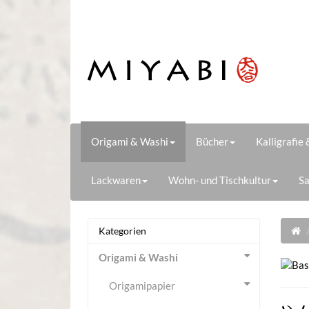
Origami & Washi
Bücher
Kalligrafie
Lackwaren
Wohn- und Tischkultur
Sa
Kategorien
Origami & Washi
Origamipapier