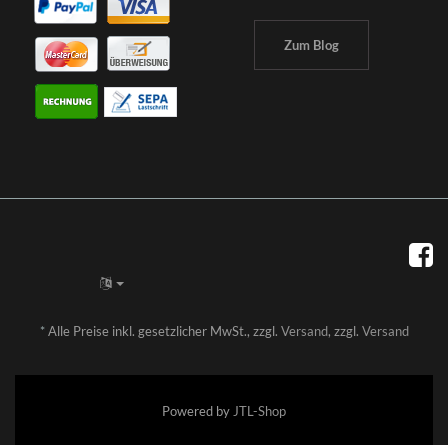
Zum Blog
*
Alle Preise inkl. gesetzlicher MwSt., zzgl.
Versand
, zzgl.
Versand
Powered by
JTL-Shop