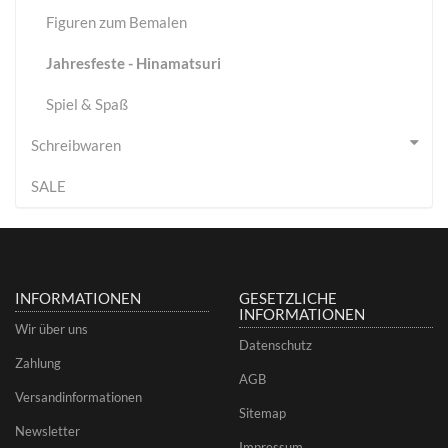
Figuren zum Bemalen
Jahresfeste - Hinamatsuri
Spiel & Spaß
Schreibwaren
SALE
INFORMATIONEN
GESETZLICHE
INFORMATIONEN
Wir über uns
Datenschutz
Zahlung
AGB
Versandinformationen
Sitemap
Newsletter
Impressum