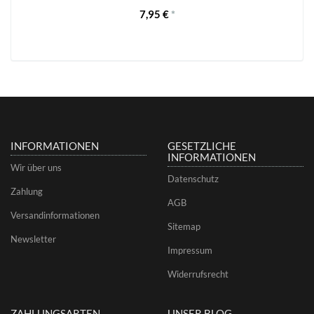
7,95 €
*
INFORMATIONEN
GESETZLICHE
INFORMATIONEN
Wir über uns
Datenschutz
Zahlung
AGB
Versandinformationen
Sitemap
Newsletter
Impressum
Widerrufsrecht
ZAHLUNGSARTEN
UNSER BLOG