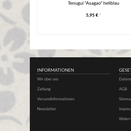
Tenugui "Asagao" hellblau
5,95 €
*
INFORMATIONEN
GESE
Wir über uns
Datens
Zahlung
AGB
Versandinformationen
Sitema
Newsletter
Impre
Widerr