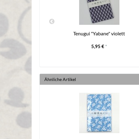
 schwarz
Tenugui "Yabane" violett
5,95 €
*
Ähnliche Artikel