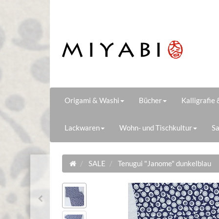
Origami & Washi
Bücher
Kalligrafie
Lackwaren
Wohn- und Tischkultur
Sa
SALE
Tenugui "Janome" dunkelblau