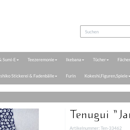
 & Sumi-E
Teezeremonie
Ikebana
Tücher
Fächer
shiko Stickerei & Fadenbälle
Furin
Kokeshi,Figuren,Spiele
Tenugui "J
Artikelnummer:
Ten-33462