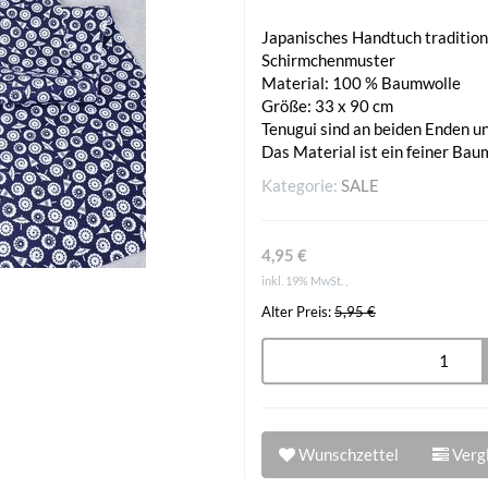
Japanisches Handtuch tradition
Schirmchenmuster
Material: 100 % Baumwolle
Größe: 33 x 90 cm
Tenugui sind an beiden Enden 
Das Material ist ein feiner Bau
Kategorie:
SALE
4,95 €
inkl. 19% MwSt. ,
Alter Preis:
5,95 €
Wunschzettel
Vergl