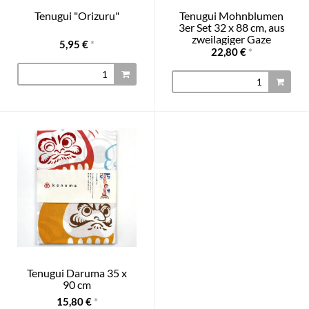
Tenugui "Orizuru"
Tenugui Mohnblumen
3er Set 32 x 88 cm, aus
zweilagiger Gaze
5,95 €
*
22,80 €
*
Tenugui Daruma 35 x
90 cm
15,80 €
*