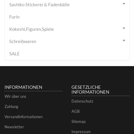
Sashiko Stickerei & Fadenbälle
Furin
Kokeshi,Figuren,Spiele
Schreibwaren
SALE
INFORMATIONEN
GESETZLICHE
INFORMATIONEN
Wir über uns
Datenschutz
Zahlung
AGB
Versandinformationen
Sitemap
Newsletter
Impressum