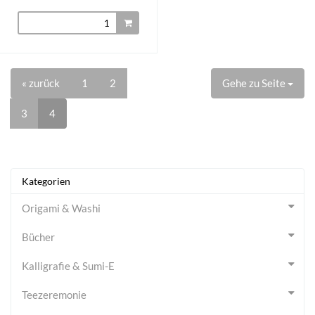
« zurück
1
2
Gehe zu Seite
3
4
Kategorien
Origami & Washi
Bücher
Kalligrafie & Sumi-E
Teezeremonie