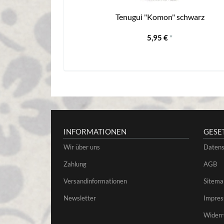
Tenugui "Komon" schwarz
5,95 €
*
INFORMATIONEN
GESE
Wir über uns
Datens
Zahlung
AGB
Versandinformationen
Sitema
Newsletter
Impre
Widerr