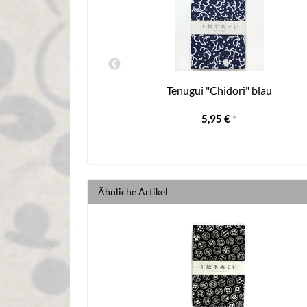
aux 33 x 90 cm
Tenugui "Chidori" blau
5,95 €
*
Ähnliche Artikel