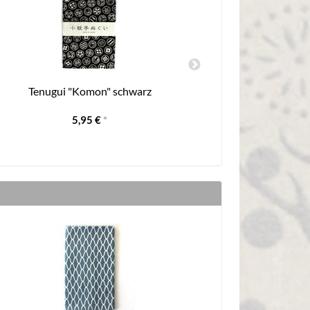
Tenugui "Komon" schwarz
Tenugui "Saku
5,95 €
*