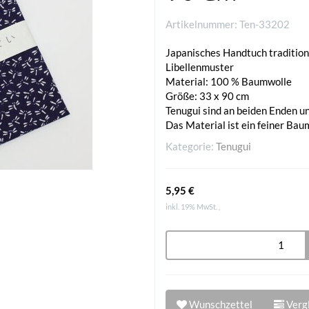
Artikelnummer:
Ten-33202
Japanisches Handtuch tradition
Libellenmuster
Material: 100 % Baumwolle
Größe: 33 x 90 cm
Tenugui sind an beiden Enden 
Das Material ist ein feiner Bau
Kategorie:
Tenugui
5,95 €
inkl. 19% MwSt. ,
Wunschzettel
Vergl