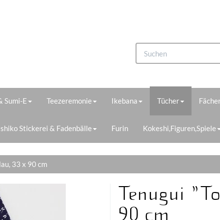
 & Sumi-E
Teezeremonie
Ikebana
Tücher
Fächer
shiko Stickerei & Fadenbälle
Furin
Kokeshi,Figuren,Spiele
lau, 33 x 90 cm
Tenugui "To
90 cm