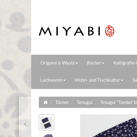
Origami & Washi
Bücher
Kalligrafie
Lackwaren
Wohn- und Tischkultur
Sa
Tücher
Tenugui
Tenugui "Tombo" b