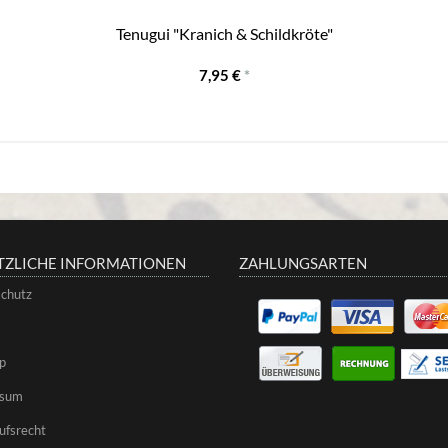
Tenugui "Kranich & Schildkröte"
7,95 €
*
TZLICHE INFORMATIONEN
ZAHLUNGSARTEN
chutz
p
ssum
ufsrecht