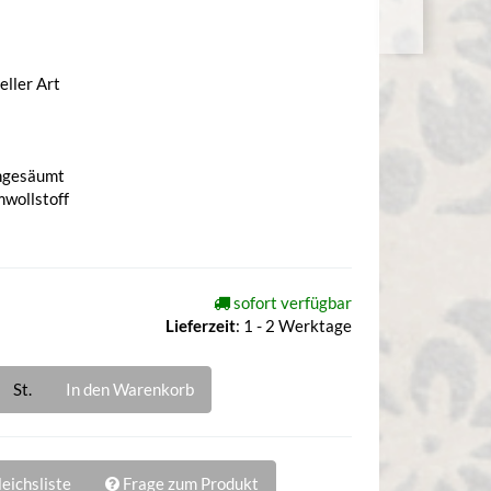
eller Art
ungesäumt
mwollstoff
sofort verfügbar
Lieferzeit
:
1 - 2 Werktage
St.
In den Warenkorb
eichsliste
Frage zum Produkt