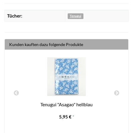
Tücher:
Tenugui
Kunden kauften dazu folgende Produkte
Tenugui "Asagao" hellblau
5,95 €
*