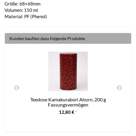
Größe: 68×68mm
Volumen: 150 ml
Material: PF (Phenol)
Kunden kauften dazu folgende Produkte
e
Teedose Kamakurabori Ahorn, 200 g
Fassungsvermögen
12,80 €
*