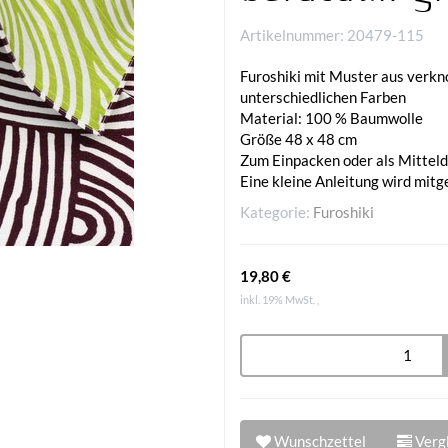
Artikelnummer:
20479-115
Furoshiki mit Muster aus verkno
unterschiedlichen Farben
Material: 100 % Baumwolle
Größe 48 x 48 cm
Zum Einpacken oder als Mittel
Eine kleine Anleitung wird mitge
Kategorie:
Furoshiki
19,80 €
inkl. 19% MwSt. ,
Wunschzettel
Vergl