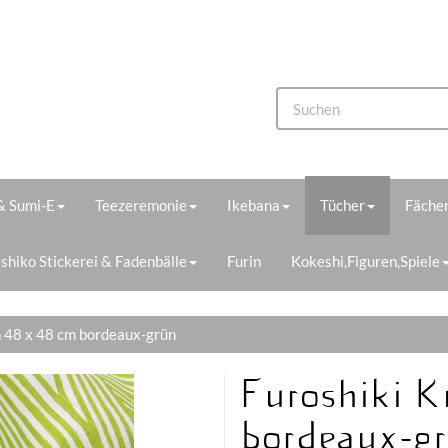
 & Sumi-E
Teezeremonie
Ikebana
Tücher
Fächer
shiko Stickerei & Fadenbälle
Furin
Kokeshi,Figuren,Spiele
n 48 x 48 cm bordeaux-grün
Furoshiki K
bordeaux-g