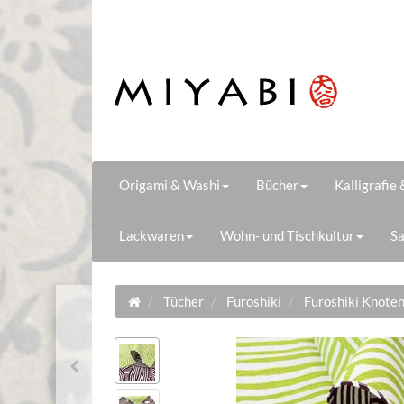
Origami & Washi
Bücher
Kalligrafie
Lackwaren
Wohn- und Tischkultur
Sa
Tücher
Furoshiki
Furoshiki Knote