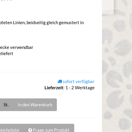
teten Linien, beidseitig gleich gemustert in
decke verwendbar
liefert
sofort verfügbar
Lieferzeit
:
1 - 2 Werktage
St.
In den Warenkorb
eichsliste
Frage zum Produkt