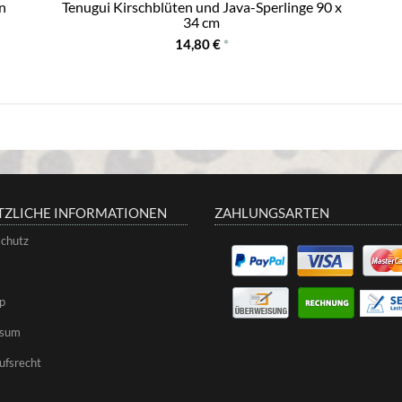
en
Tenugui Kirschblüten und Java-Sperlinge 90 x
34 cm
14,80 €
*
TZLICHE INFORMATIONEN
ZAHLUNGSARTEN
chutz
p
ssum
ufsrecht