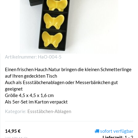
Artikelnummer:
HaO-004-5
Einen frischen Hauch Natur bringen die kleinen Schmetterlinge
auf Ihren gedeckten Tisch
Auch als Essstäbchenablagen oder Messerbänkchen gut
geeignet
Größe 4,5 x 4,5 x 1,6 cm
Als 5er-Set im Karton verpackt
Kategorie:
Essstäbchen-Ablagen
14,95 €
sofort verfügbar
Lieferzeit
:
1 - 2