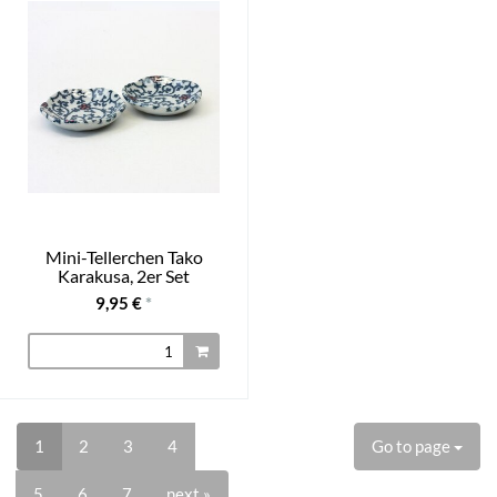
Mini-Tellerchen Tako
Karakusa, 2er Set
9,95 €
*
1
2
3
4
Go to page
5
6
7
next »