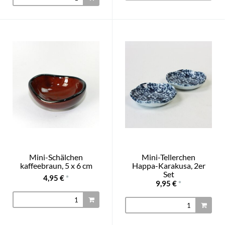
Mini-Schälchen
Mini-Tellerchen
kaffeebraun, 5 x 6 cm
Happa-Karakusa, 2er
Set
4,95 €
*
9,95 €
*