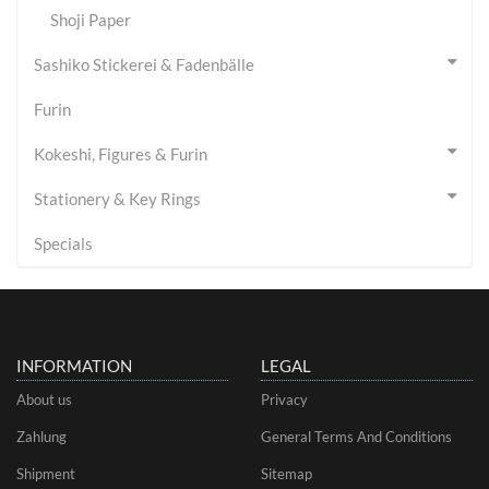
Shoji Paper
Sashiko Stickerei & Fadenbälle
Furin
Kokeshi, Figures & Furin
Stationery & Key Rings
Specials
INFORMATION
LEGAL
About us
Privacy
Zahlung
General Terms And Conditions
Shipment
Sitemap