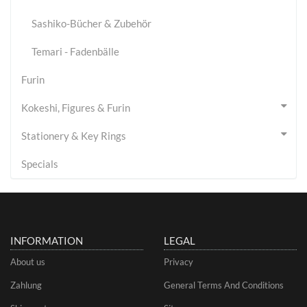
Sashiko-Bücher & Zubehör
Temari - Fadenbälle
Furin
Kokeshi, Figures & Furin
Stationery & Key Rings
Specials
INFORMATION
LEGAL
About us
Privacy
Zahlung
General Terms And Conditions