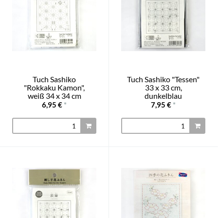
Tuch Sashiko
Tuch Sashiko "Tessen"
"Rokkaku Kamon",
33 x 33 cm,
weiß 34 x 34 cm
dunkelblau
6,95 €
*
7,95 €
*