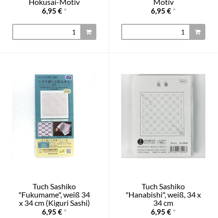
Hokusai-Motiv
Motiv
6,95 €
*
6,95 €
*
Tuch Sashiko
Tuch Sashiko
"Fukumame", weiß 34
"Hanabishi", weiß, 34 x
x 34 cm (Kiguri Sashi)
34 cm
6,95 €
*
6,95 €
*