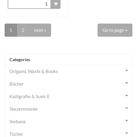
1
2
next »
Go to page
Categories
Origami, Washi & Books
Bücher
Kalligrafie & Sumi-E
Teezeremonie
Ikebana
Tücher