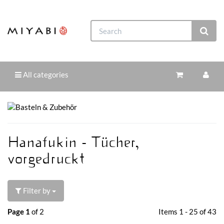
All categories
Hanafukin - Tücher,
vorgedruckt
Filter by
Page 1
of 2
Items 1 - 25 of 43