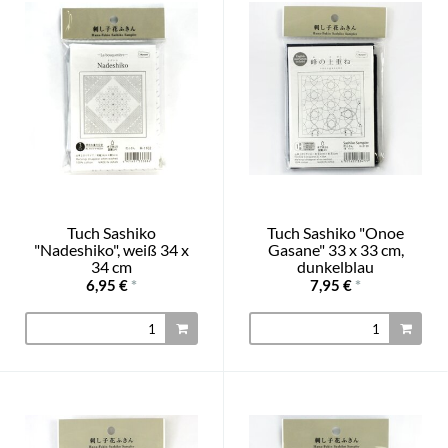
Tuch Sashiko
Tuch Sashiko "Onoe
"Nadeshiko", weiß 34 x
Gasane" 33 x 33 cm,
34 cm
dunkelblau
6,95 €
*
7,95 €
*