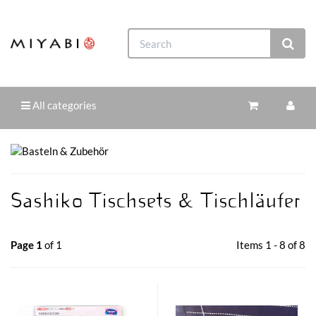
All categories
Sashiko Tischsets & Tischläufer
Page 1
of 1
Items 1 - 8 of 8