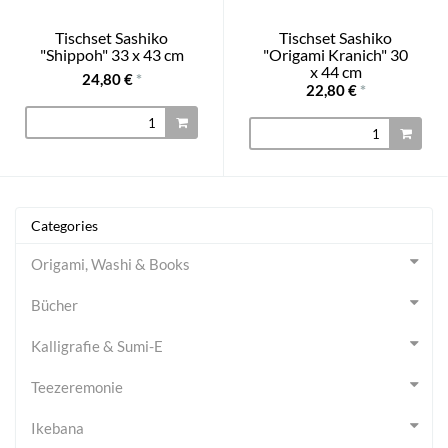
Tischset Sashiko
Tischset Sashiko
"Shippoh" 33 x 43 cm
"Origami Kranich" 30
x 44 cm
24,80 €
*
22,80 €
*
Categories
Origami, Washi & Books
Bücher
Kalligrafie & Sumi-E
Teezeremonie
Ikebana