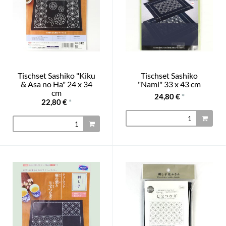
Tischset Sashiko "Kiku
Tischset Sashiko
& Asa no Ha" 24 x 34
"Nami" 33 x 43 cm
cm
24,80 €
*
22,80 €
*