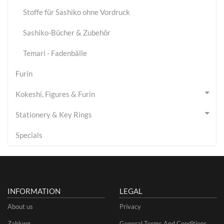
Stoffe für Sashiko ohne Vordruck
Sashiko-Bücher & Zubehör
Temari - Fadenbälle
Furin
Kokeshi, Figures & Furin
Stationery & Key Rings
Specials
INFORMATION
LEGAL
About us
Privacy
Zahlung
General Terms And Conditions