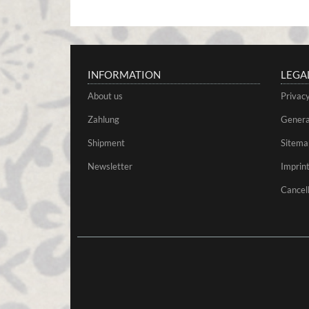
INFORMATION
LEGA
About us
Privac
Zahlung
Genera
Shipment
Sitema
Newsletter
Imprin
Cancell