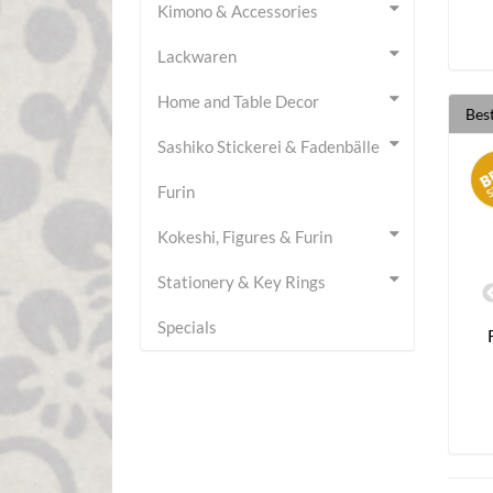
Kimono & Accessories
Lackwaren
Home and Table Decor
Best
Sashiko Stickerei & Fadenbälle
Furin
Kokeshi, Figures & Furin
Stationery & Key Rings
Specials
er Midori-Sen
Fächer Fuji-san, blaugrau
36,80 €
*
34,80 €
*