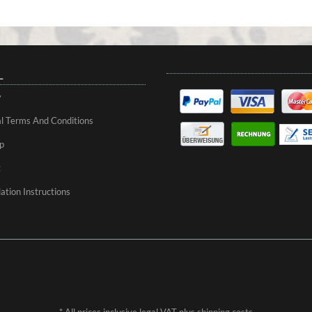
L
y
l Terms And Conditions
p
t
ation Instructions