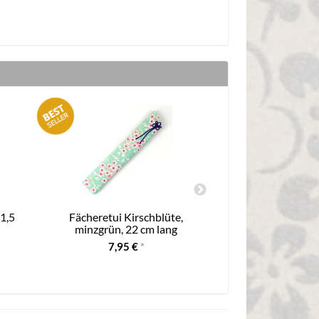
21,5
Fächeretui Kirschblüte,
Fächeretui schwa
minzgrün, 22 cm lang
7,95 €
*
11,80