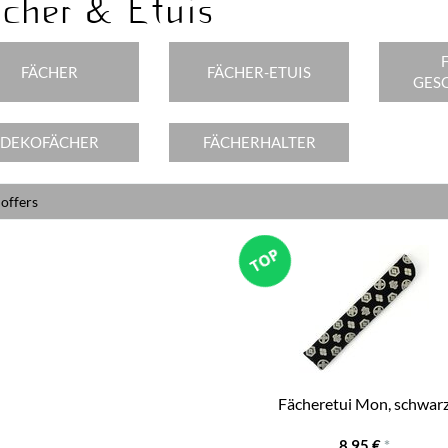
cher & Etuis
FÄCHER
FÄCHER-ETUIS
GES
DEKOFÄCHER
FÄCHERHALTER
 offers
Fächeretui Mon, schwar
8,95 €
*