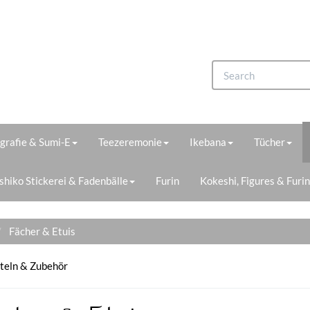
igrafie & Sumi-E
Teezeremonie
Ikebana
Tücher
shiko Stickerei & Fadenbälle
Furin
Kokeshi, Figures & Furin
Fächer & Etuis