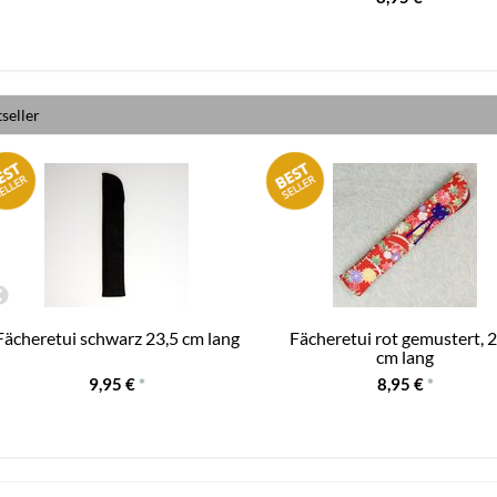
seller
Fächeretui schwarz 23,5 cm lang
Fächeretui rot gemustert, 
cm lang
9,95 €
*
8,95 €
*