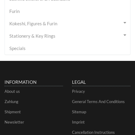
Furin
Kokeshi, Figures & Furin
Stationery & Key Rings
Specials
INFORMATION
LEGAL
About us
Privacy
Zahlung
General Terms And Conditions
Shipment
Sitemap
Newsletter
Imprint
Cancellation Instructions