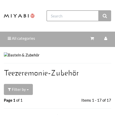
All categories
Teezeremonie-Zubehör
Filter by
Page 1
of 1
Items 1 - 17 of 17