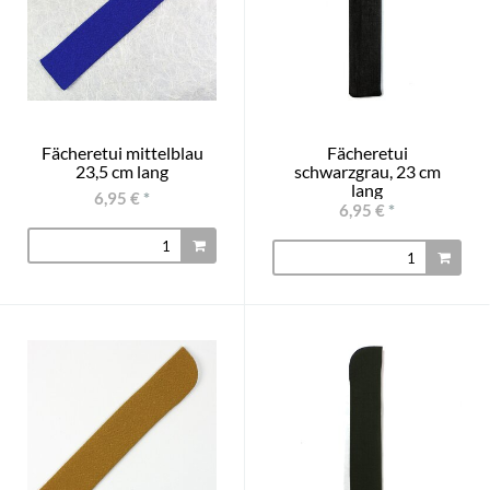
Fächeretui mittelblau
Fächeretui
23,5 cm lang
schwarzgrau, 23 cm
lang
6,95 €
*
6,95 €
*