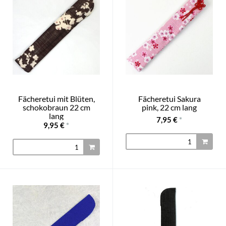
Fächeretui mit Blüten,
Fächeretui Sakura
schokobraun 22 cm
pink, 22 cm lang
lang
7,95 €
*
9,95 €
*