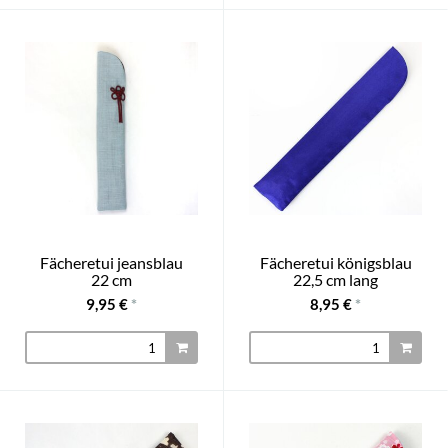
Fächeretui jeansblau
Fächeretui königsblau
22 cm
22,5 cm lang
9,95 €
*
8,95 €
*