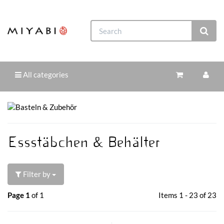
All categories
Essstäbchen & Behälter
Filter by
Page 1
of 1
Items 1 - 23 of 23