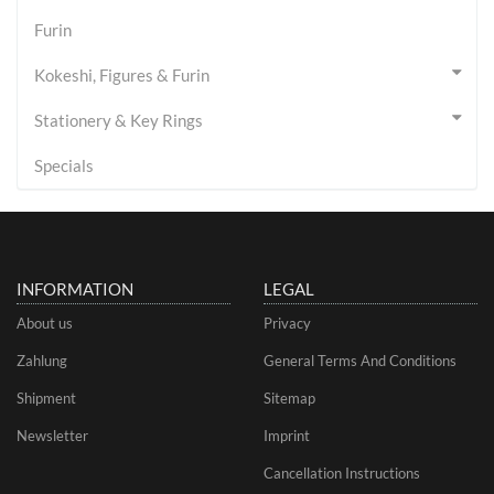
Furin
Kokeshi, Figures & Furin
Stationery & Key Rings
Specials
INFORMATION
LEGAL
About us
Privacy
Zahlung
General Terms And Conditions
Shipment
Sitemap
Newsletter
Imprint
Cancellation Instructions