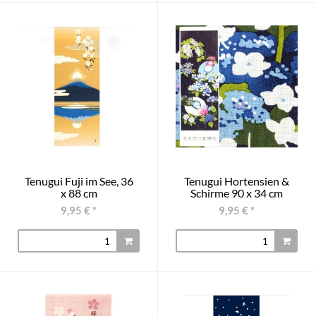
Tenugui Fuji im See, 36
Tenugui Hortensien &
x 88 cm
Schirme 90 x 34 cm
9,95 €
*
9,95 €
*