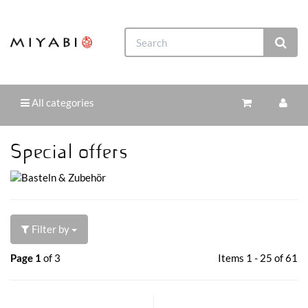
All categories
Special offers
Filter by
Page 1
of 3
Items 1 - 25 of 61