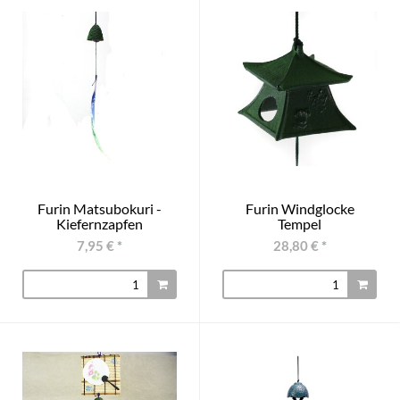
Furin Matsubokuri -
Furin Windglocke
Kiefernzapfen
Tempel
7,95 €
*
28,80 €
*