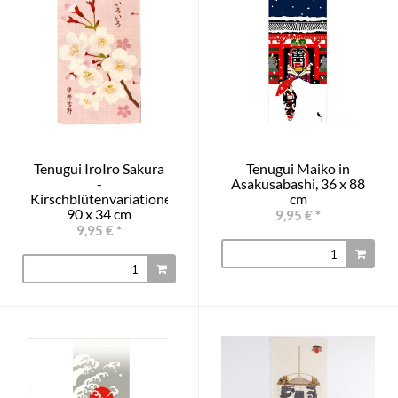
Tenugui IroIro Sakura
Tenugui Maiko in
-
Asakusabashi, 36 x 88
Kirschblütenvariationen
cm
90 x 34 cm
9,95 €
*
9,95 €
*