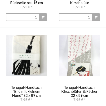
Rückseite rot, 15 cm
Kirschblüte
3,95 €
*
3,95 €
*
Tenugui/Handtuch
Tenugui/Handtuch
"Bild mit kleinem
Kirschblüten & Fächer
Hund" 32 x 89 cm
32 x 89 cm
7,95 €
*
7,95 €
*