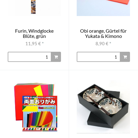
Furin, Windglocke
Obi orange, Gürtel für
Blüte, grün
Yukata & Kimono
11,95 €
*
8,90 €
*