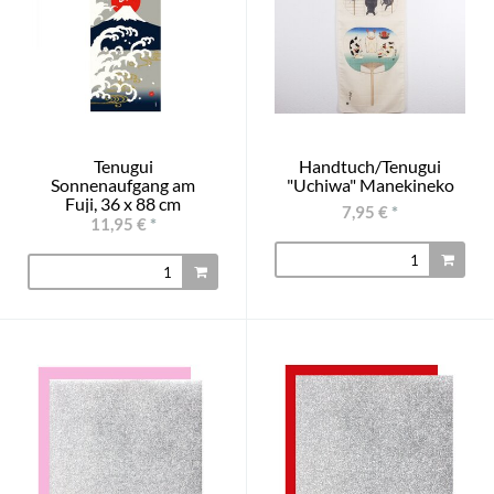
Tenugui
Handtuch/Tenugui
Sonnenaufgang am
"Uchiwa" Manekineko
Fuji, 36 x 88 cm
7,95 €
*
11,95 €
*