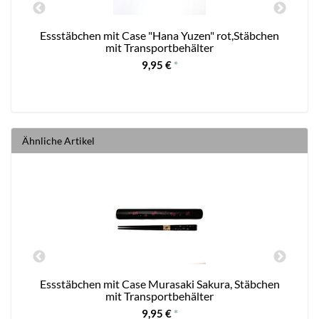
Essstäbchen mit Case "Hana Yuzen" rot,Stäbchen
E
mit Transportbehälter
9,95 €
*
Ähnliche Artikel
n
Essstäbchen mit Case Murasaki Sakura, Stäbchen
mit Transportbehälter
9,95 €
*