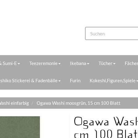
 & Sumi-E
Teezeremonie
Ikebana
Tücher
Fächer
shiko Stickerei & Fadenbälle
Furin
Kokeshi,Figuren,Spiele
ashi einfarbig
Ogawa Washi moosgrün, 15 cm 100 Blatt
Ogawa Wash
cm 100 Blat