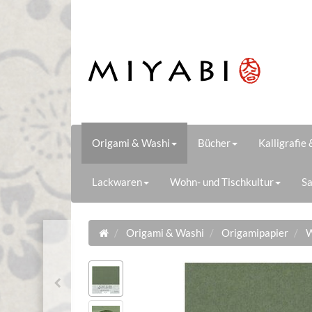
Origami & Washi
Bücher
Kalligrafie
Lackwaren
Wohn- und Tischkultur
Sa
Origami & Washi
Origamipapier
W