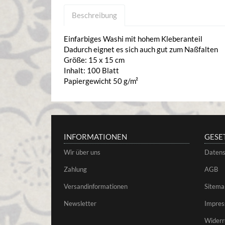
Beschreibung
Einfarbiges Washi mit hohem Kleberanteil
Dadurch eignet es sich auch gut zum Naßfalten
Größe: 15 x 15 cm
Inhalt: 100 Blatt
Papiergewicht 50 g/m²
INFORMATIONEN
GESE
Wir über uns
Datens
Zahlung
AGB
Versandinformationen
Sitema
Newsletter
Impre
Widerr