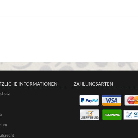
TZLICHE INFORMATIONEN
ZAHLUNGSARTEN
chutz
p
ssum
ufsrecht