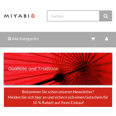
Alle Kategorien
Bekommen Sie schon unseren Newsletter?
Melden Sie sich
hier
an und sichern sich einen Gutschein für
10 % Rabatt auf Ihren Einkauf