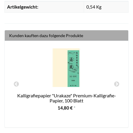
Artikelgewicht:
0,54
Kg
Kunden kauften dazu folgende Produkte
Kalligrafiepapier "Urakaze" Premium-Kalligrafie-
B
Papier, 100 Blatt
14,80 €
*