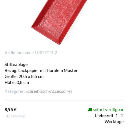
Artikelnummer:
URP-PTR-2
Stifteablage
Bezug: Lackpapier mir floralem Muster
Größe: 20,5 x 8,5 cm
Höhe: 0,8 cm
Kategorie:
Schreibtisch-Accessoires
8,95 €
sofort verfügbar
Lieferzeit
:
1 - 2
inkl. 19% MwSt. ,
Werktage