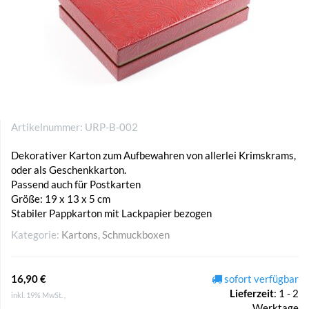
Artikelnummer:
URP-B-002
Dekorativer Karton zum Aufbewahren von allerlei Krimskrams,
oder als Geschenkkarton.
Passend auch für Postkarten
Größe: 19 x 13 x 5 cm
Stabiler Pappkarton mit Lackpapier bezogen
Kategorie:
Kartons, Schmuckboxen
16,90 €
sofort verfügbar
Lieferzeit
:
1 - 2
inkl. 19% MwSt. ,
Werktage