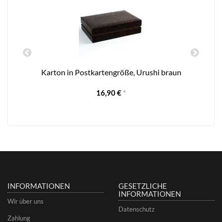
Karton in Postkartengröße, Urushi braun
3
16,90 €
*
INFORMATIONEN
GESETZLICHE
INFORMATIONEN
Wir über uns
Datenschutz
Zahlung