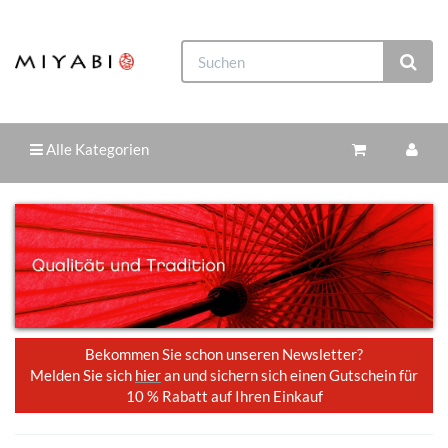
Alle Kategorien
Bekommen Sie schon unseren Newsletter?
Melden Sie sich
hier
an und sichern sich einen Gutschein für
10 % Rabatt auf Ihren Einkauf