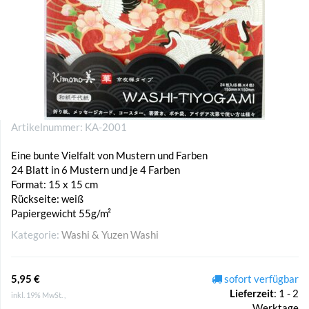
Artikelnummer:
KA-2001
Eine bunte Vielfalt von Mustern und Farben
24 Blatt in 6 Mustern und je 4 Farben
Format: 15 x 15 cm
Rückseite: weiß
Papiergewicht 55g/m²
Kategorie:
Washi & Yuzen Washi
5,95 €
sofort verfügbar
Lieferzeit
:
1 - 2
inkl. 19% MwSt. ,
Werktage