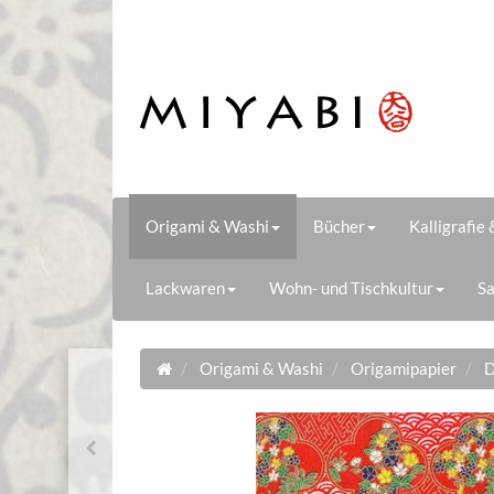
Origami & Washi
Bücher
Kalligrafie
Lackwaren
Wohn- und Tischkultur
Sa
Origami & Washi
Origamipapier
D