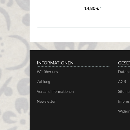
14,80 €
*
INFORMATIONEN
GESE
Wir über uns
Datens
Zahlung
AGB
Versandinformationen
Sitema
Newsletter
Impre
Widerr