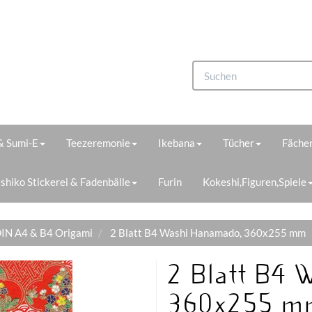
 & Sumi-E
Teezeremonie
Ikebana
Tücher
Fächer
shiko Stickerei & Fadenbälle
Furin
Kokeshi,Figuren,Spiele
IN A4 & B4 Origami
2 Blatt B4 Washi Hanamado, 360x255 mm
2 Blatt B4
360x255 m