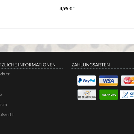
4,95 €
*
TZLICHE INFORMATIONEN
ZAHLUNGSARTEN
chutz
p
ssum
ufsrecht