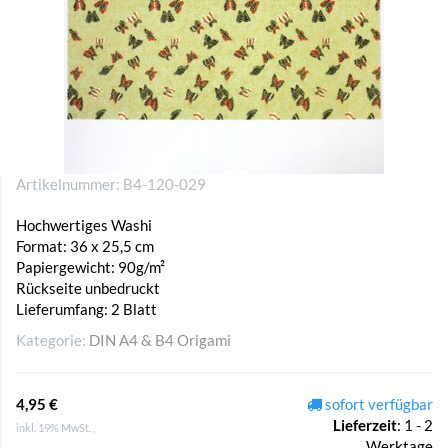
Artikelnummer:
B4-120-029
Hochwertiges Washi
Format: 36 x 25,5 cm
Papiergewicht: 90g/m²
Rückseite unbedruckt
Lieferumfang: 2 Blatt
Kategorie:
DIN A4 & B4 Origami
4,95 €
sofort verfügbar
Lieferzeit
:
1 - 2
inkl. 19% MwSt. ,
Werktage