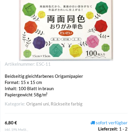
Artikelnummer:
ESC-11
Beidseitig gleichfarbenes Origamipapier
Format: 15 x 15 cm
Inhalt: 100 Blatt in braun
Papiergewicht 58g/m²
Kategorie:
Origami uni, Rückseite farbig
6,80 €
sofort verfügbar
Lieferzeit
:
1 - 2
inkl. 19% MwSt. ,