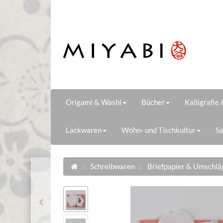
Origami & Washi
Bücher
Kalligrafie
Lackwaren
Wohn- und Tischkultur
Sa
Schreibwaren
Briefpapier & Umschlä