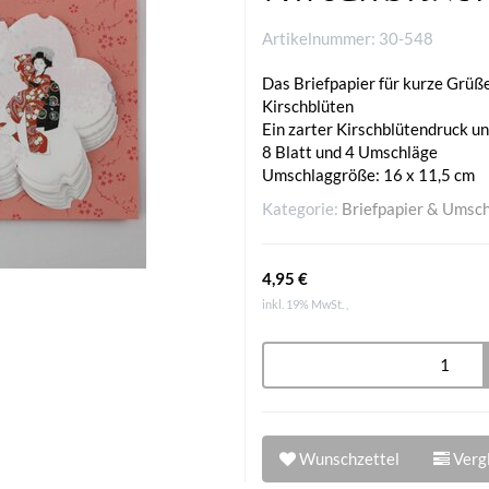
Artikelnummer:
30-548
Das Briefpapier für kurze Grüß
Kirschblüten
Ein zarter Kirschblütendruck u
8 Blatt und 4 Umschläge
Umschlaggröße: 16 x 11,5 cm
Kategorie:
Briefpapier & Umsc
4,95 €
inkl. 19% MwSt. ,
Wunschzettel
Vergl