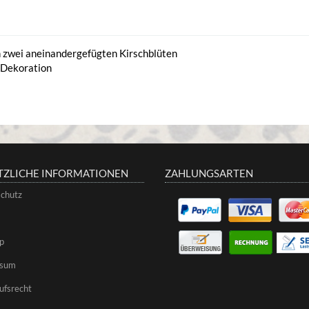
n zwei aneinandergefügten Kirschblüten
s Dekoration
TZLICHE INFORMATIONEN
ZAHLUNGSARTEN
chutz
p
ssum
ufsrecht