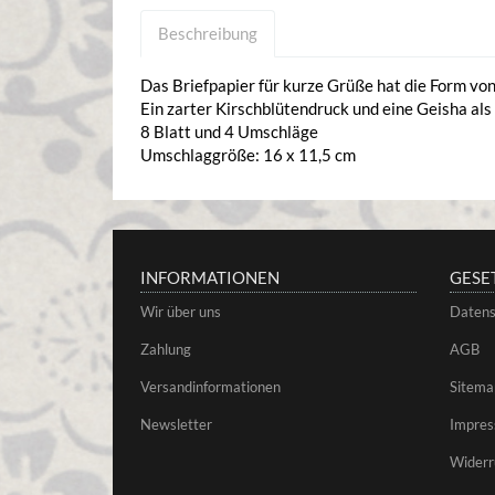
Beschreibung
Das Briefpapier für kurze Grüße hat die Form vo
Ein zarter Kirschblütendruck und eine Geisha al
8 Blatt und 4 Umschläge
Umschlaggröße: 16 x 11,5 cm
INFORMATIONEN
GESE
Wir über uns
Datens
Zahlung
AGB
Versandinformationen
Sitema
Newsletter
Impre
Widerr