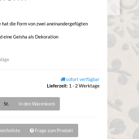
e hat die Form von zwei aneinandergefügten
nd eine Geisha als Dekoration
hläge
sofort verfügbar
Lieferzeit
:
1 - 2 Werktage
St.
In den Warenkorb
eichsliste
Frage zum Produkt