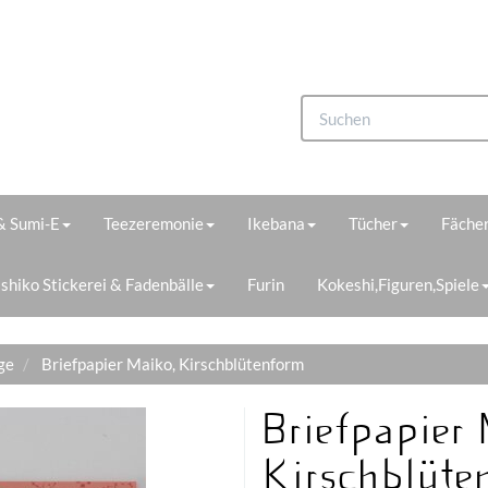
 & Sumi-E
Teezeremonie
Ikebana
Tücher
Fächer
shiko Stickerei & Fadenbälle
Furin
Kokeshi,Figuren,Spiele
ge
Briefpapier Maiko, Kirschblütenform
Briefpapier
Kirschblüte