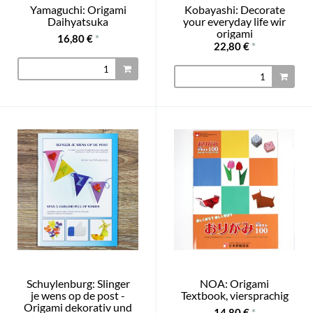
Yamaguchi: Origami
Kobayashi: Decorate
Daihyatsuka
your everyday life wir
origami
16,80 €
*
22,80 €
*
Schuylenburg: Slinger
NOA: Origami
je wens op de post -
Textbook, viersprachig
Origami dekorativ und
14,80 €
*