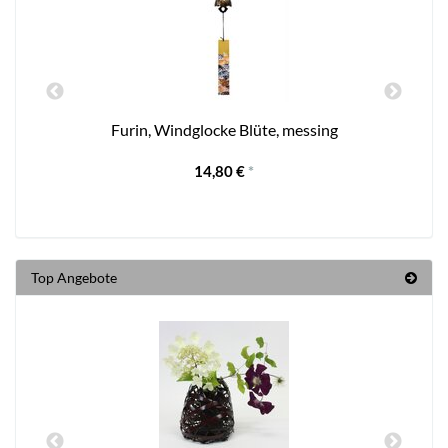
t
Furin, Windglocke Blüte, messing
O
14,80 €
*
Top Angebote