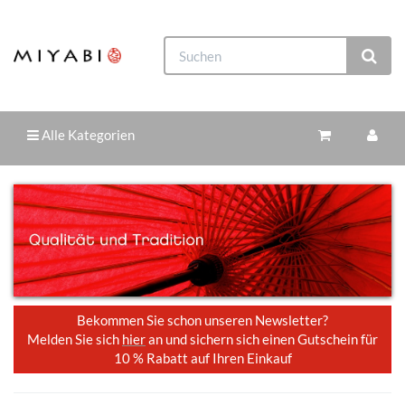
Alle Kategorien
Bekommen Sie schon unseren Newsletter?
Melden Sie sich
hier
an und sichern sich einen Gutschein für
10 % Rabatt auf Ihren Einkauf