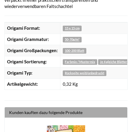
wiederverwendbaren Faltschachtel
Origami Format:
15 x 15 cm
Origami Grammatur:
50-70g/m²
Origami Großpackungen:
100-200 Blatt
Origami Sortierung:
Farbmix / Mustermix
Je 4 gleiche Blätter
Origami Typ:
Rückseite weiß/unbedruckt
Artikelgewicht:
0,32
Kg
Kunden kauften dazu folgende Produkte