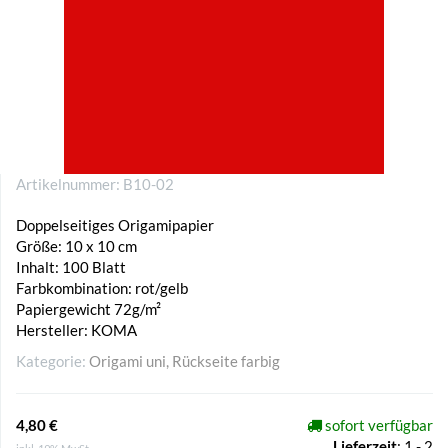
Artikelnummer:
B10-02
Doppelseitiges Origamipapier
Größe: 10 x 10 cm
Inhalt: 100 Blatt
Farbkombination: rot/gelb
Papiergewicht 72g/m²
Hersteller: KOMA
Kategorie:
Origami uni, Rückseite farbig
4,80 €
sofort verfügbar
Lieferzeit
:
1 - 2