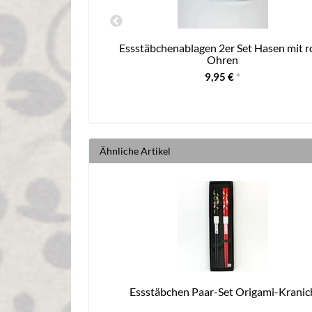
n Maiko
Essstäbchenablagen 2er Set Hasen mit r
Ohren
9,95 €
*
Ähnliche Artikel
Essstäbchen Paar-Set Origami-Kranic