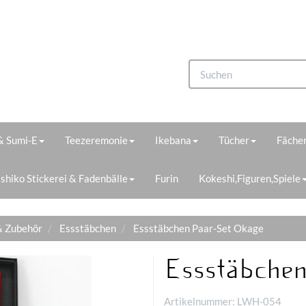
 & Sumi-E
Teezeremonie
Ikebana
Tücher
Fächer
shiko Stickerei & Fadenbälle
Furin
Kokeshi,Figuren,Spiele
& Zubehör
Essstäbchen
Essstäbchen Paar-Set Okage
Essstäbchen
Artikelnummer:
LWH-054