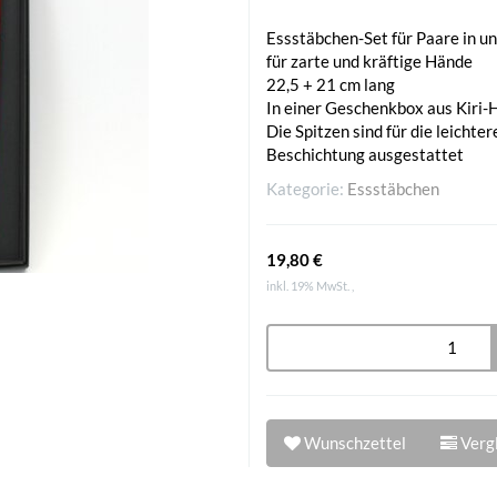
Essstäbchen-Set für Paare in u
für zarte und kräftige Hände
22,5 + 21 cm lang
In einer Geschenkbox aus Kiri-
Die Spitzen sind für die leicht
Beschichtung ausgestattet
Kategorie:
Essstäbchen
19,80 €
inkl. 19% MwSt. ,
Wunschzettel
Vergl