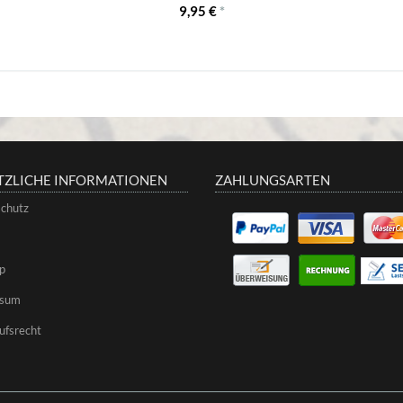
9,95 €
*
TZLICHE INFORMATIONEN
ZAHLUNGSARTEN
chutz
p
ssum
ufsrecht