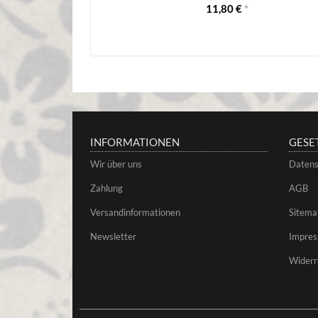
11,80 €
*
INFORMATIONEN
GESE
Wir über uns
Datens
Zahlung
AGB
Versandinformationen
Sitema
Newsletter
Impre
Widerr