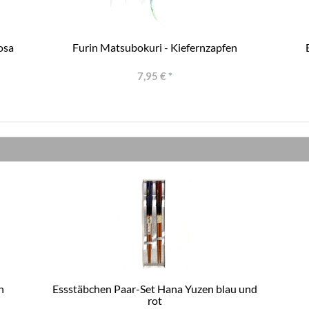
osa
Furin Matsubokuri - Kiefernzapfen
7,95 €
*
h
Essstäbchen Paar-Set Hana Yuzen blau und
rot