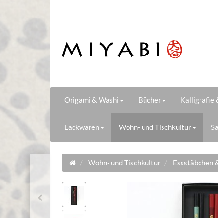
Origami & Washi
Bücher
Kalligrafie
Lackwaren
Wohn- und Tischkultur
Sa
Wohn- und Tischkultur
Essstäbchen 