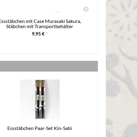
Essstäbchen mit Case Murasaki Sakura,
Teedosen S
Stäbchen mit Transportbehälter
9,95 €
*
Essstäbchen Paar-Set Kin-Sabi