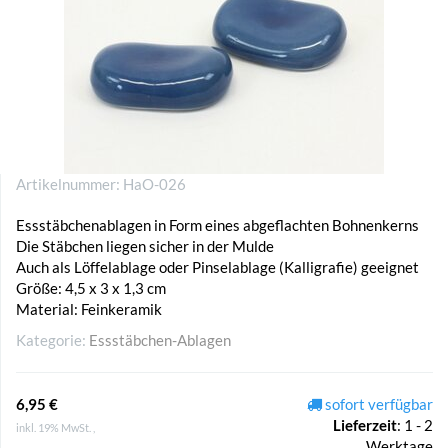
Artikelnummer:
HaO-026
Essstäbchenablagen in Form eines abgeflachten Bohnenkerns
Die Stäbchen liegen sicher in der Mulde
Auch als Löffelablage oder Pinselablage (Kalligrafie) geeignet
Größe: 4,5 x 3 x 1,3 cm
Material: Feinkeramik
Kategorie:
Essstäbchen-Ablagen
6,95 €
sofort verfügbar
Lieferzeit
:
1 - 2
inkl. 19% MwSt. ,
Werktage