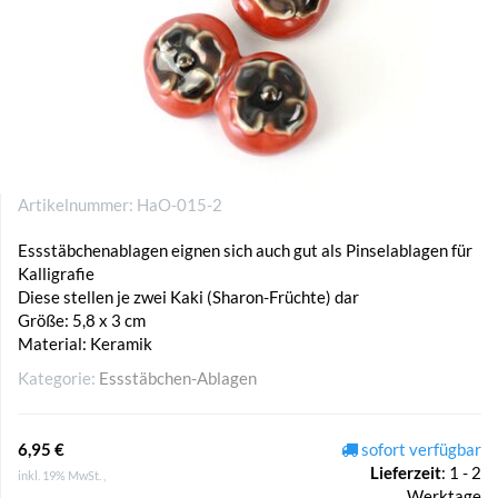
Artikelnummer:
HaO-015-2
Essstäbchenablagen eignen sich auch gut als Pinselablagen für
Kalligrafie
Diese stellen je zwei Kaki (Sharon-Früchte) dar
Größe: 5,8 x 3 cm
Material: Keramik
Kategorie:
Essstäbchen-Ablagen
6,95 €
sofort verfügbar
Lieferzeit
:
1 - 2
inkl. 19% MwSt. ,
Werktage